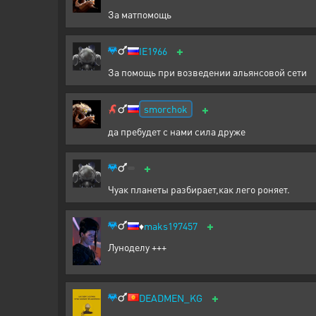
За матпомощь
+
IE1966
За помощь при возведении альянсовой сети
+
smorchok
да пребудет с нами сила друже
+
Чуак планеты разбирает,как лего роняет.
+
♦️
maks197457
Луноделу +++
+
DEADMEN_KG