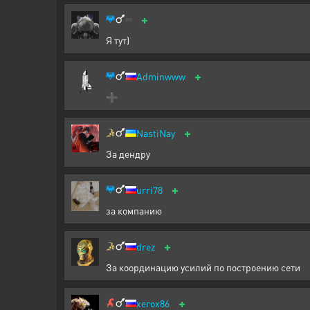
+
Я тут)
+
Adminwww
➕
+
NastiNay
За дендру
+
urri78
за компанию
+
drez
За координацию усилий по построению сети
+
xerox86