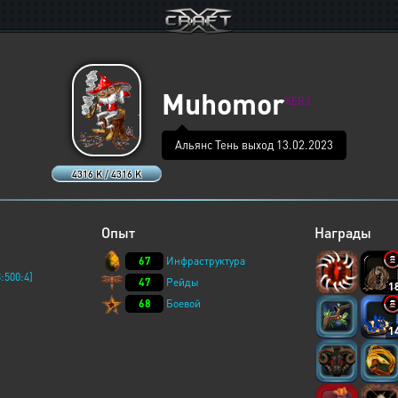
Muhomor
XERJ
Альянс Тень выход 13.02.2023
4316 K / 4316 K
Опыт
Награды
67
Инфраструктура
:500:4]
47
Рейды
1
68
Боевой
1