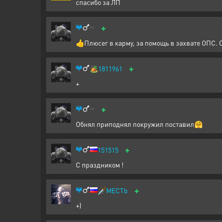
спасибо за ЛП
+
👍Плюсег в карму, за помощь в захвате ОПС. 
+
🏕️
1811961
+
+
Обнял приподнял покружил поставил🤗
+
151515
С праздником !
+
🗡️
MECTb
+)