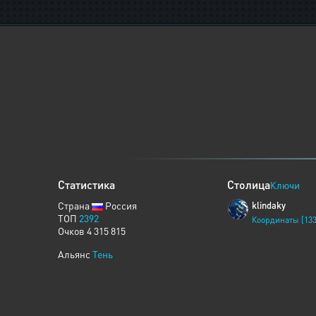
Статистика
Столица
Ключи
Страна
Россия
klindaky
ТОП
2392
Координаты [133
Очков 4 315 815
Альянс
Тень