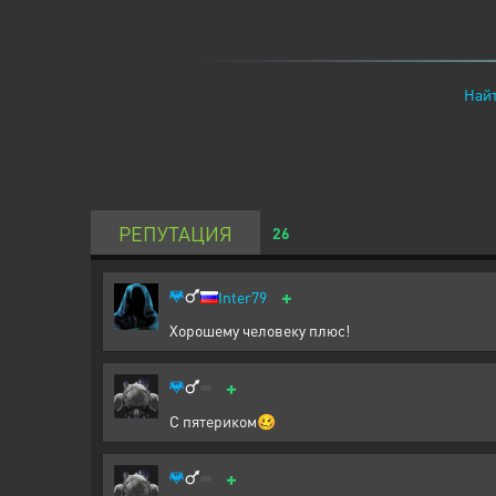
Найт
РЕПУТАЦИЯ
26
+
Inter79
Хорошему человеку плюс!
+
С пятериком🥴
+