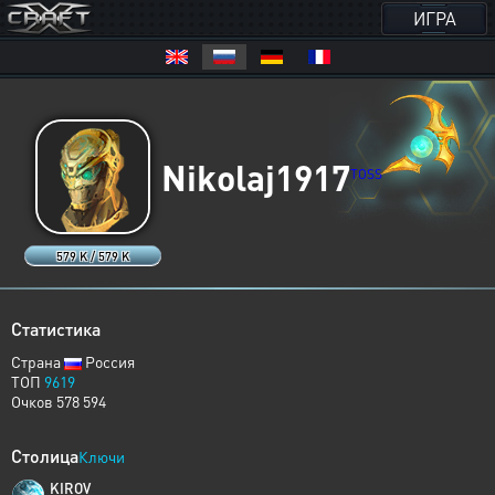
ИГРА
Nikolaj1917
TOSS
579 K / 579 K
Статистика
Страна
Россия
ТОП
9619
Очков 578 594
Столица
Ключи
KIROV