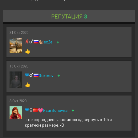
РЕПУТАЦИЯ
3
31
Окт
2020
+
🐿️
ex2e
👍
15
Окт
2020
+
Gurinov
👍
8
Окт
2020
+
💖
ksarifonovna
+ не оправдаешь заставлю хд вернуть в 10ти
кратном размере:-D