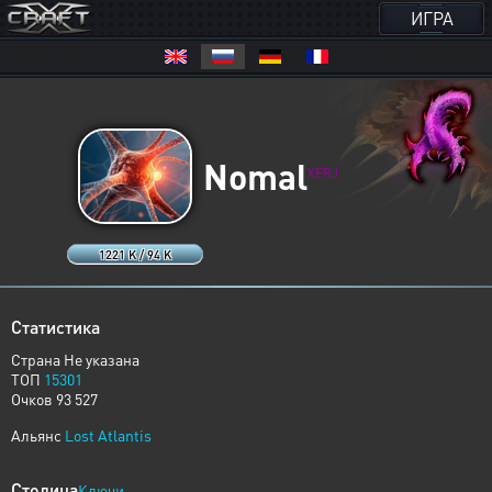
ИГРА
Nomal
XERJ
1221 K / 94 K
Статистика
Страна Не указана
ТОП
15301
Очков 93 527
Альянс
Lost Atlantis
Столица
Ключи