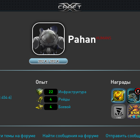
Pahan
HUMANS
392 K / 392 K
Опыт
Награды
22
Инфраструктура
:454:6]
4
Рейды
4
Боевой
и темы на форуме
Найти сообщения на форуме
Отправить сообщ