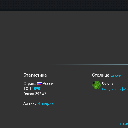
Статистика
Столица
Ключи
Страна
Россия
Colony
ТОП
10901
Координаты [442
Очков 392 421
Альянс
Империя
Найт