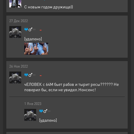
С новым годом дружище))
27
Дек
2022
-
[удалено]
26
Ноя
2022
-
чЕЛОВЕК с 64М бьет рабов и тырит ресы?????? Не
поверил бы, если не увидел.Нонсенс!
1
Янв
2023
[удалено]