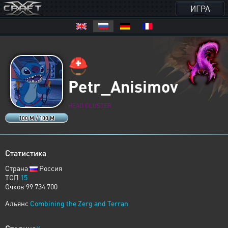
ИГРА
⛑️
Petr_Anisimov
HEAD CLUSTER
100 M / 100 M
Статистика
Страна
Россия
ТОП
15
Очков 99 734 700
Альянс
Combining the Zerg and Terran