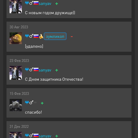
+
sanyav
С новым годом дружище))
30
Авг
2023
-
зумликоп
🍌
[удалено]
23
Фев
2023
+
sanyav
С Днем защитника Отечества!
15
Фев
2023
+
спасибо!
31
Дек
2022
+
sanyav