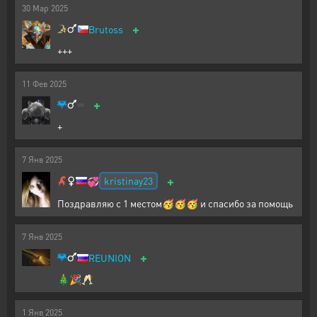
30
Мар
2025
+
Brutoss
+++
11
Фев
2025
+
+
7
Янв
2025
+
kristinay23
💞
Поздравляю с 1 местом🥳🥳🥳 и спасибо за помощь
7
Янв
2025
+
REUNION
🎄🎉🥂
1
Янв
2025