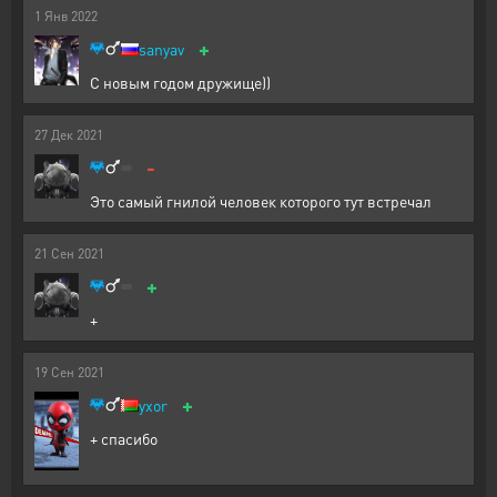
1
Янв
2022
+
sanyav
С новым годом дружище))
27
Дек
2021
-
Это самый гнилой человек которого тут встречал
21
Сен
2021
+
+
19
Сен
2021
+
yxor
+ спасибо