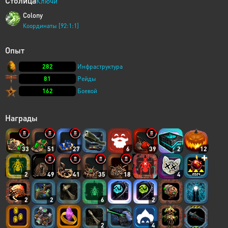
Столица
Ключи
Colony
Координаты [92:1:1]
Опыт
282
Инфраструктура
81
Рейды
162
Боевой
Награды
33
51
27
6
39
2
12
2
49
41
35
18
4
2
2
6
2
2
4