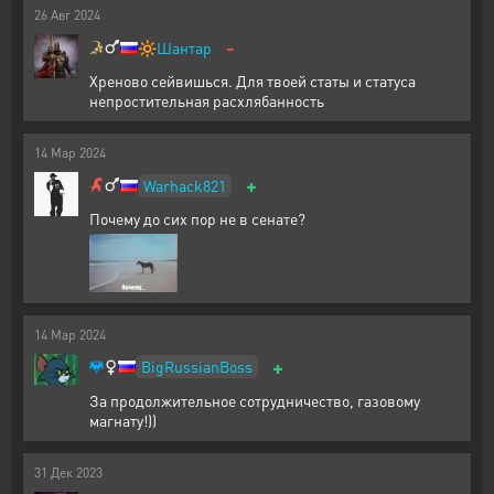
26
Авг
2024
-
🔆
Шантар
Хреново сейвишься. Для твоей статы и статуса
непростительная расхлябанность
14
Мар
2024
+
Warhack821
Почему до сих пор не в сенате?
14
Мар
2024
+
BigRussianBoss
За продолжительное сотрудничество, газовому
магнату!))
31
Дек
2023