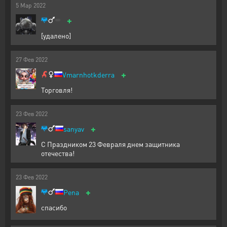
5
Мар
2022
+
[удалено]
27
Фев
2022
+
Vmarnhotkderra
Торговля!
23
Фев
2022
+
sanyav
С Праздником 23 Февраля днем защитника
отечества!
23
Фев
2022
+
Pena
спасибо