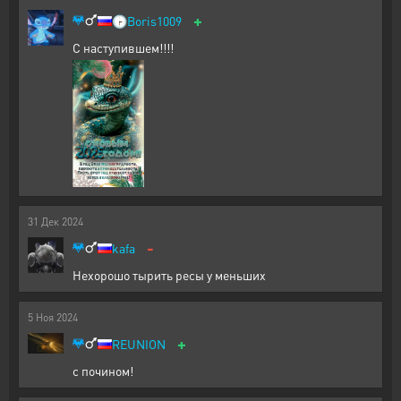
+
🕞
Boris1009
С наступившем!!!!
31
Дек
2024
-
kafa
Нехорошо тырить ресы у меньших
5
Ноя
2024
+
REUNION
с почином!