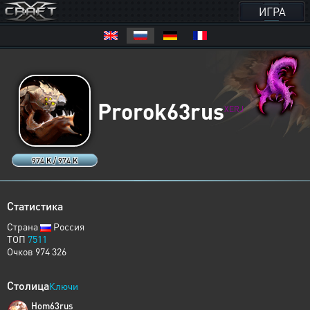
ИГРА
Prorok63rus
XERJ
974 K / 974 K
Статистика
Страна
Россия
ТОП
7511
Очков 974 326
Столица
Ключи
Hom63rus