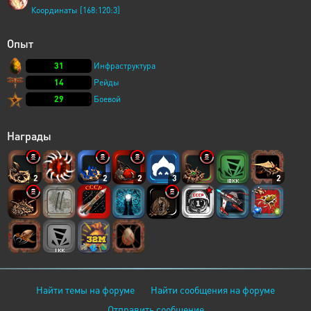
Координаты [168:120:3]
Опыт
31
Инфраструктура
14
Рейды
29
Боевой
Награды
2
2
2
3
2
Найти темы на форуме
Найти сообщения на форуме
Отправить сообщение