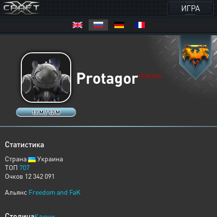
ИГРА
Protagor
HUMANS
12 M / 12 M
Статистика
Страна
Украина
ТОП
707
Очков 12 342 091
Альянс
Freedom and FaK
Столица
Ключи