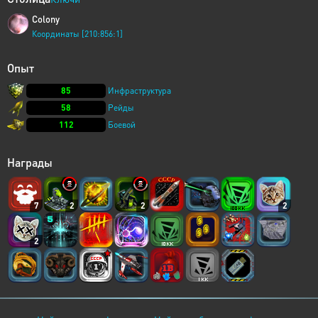
Colony
Координаты [210:856:1]
Опыт
85
Инфраструктура
58
Рейды
112
Боевой
Награды
7
2
2
2
2