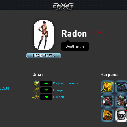
Radon
HUMANS
Death is life
5177 K / 5177 K
Опыт
Награды
46
Инфраструктура
855:8]
22
Рейды
28
Боевой