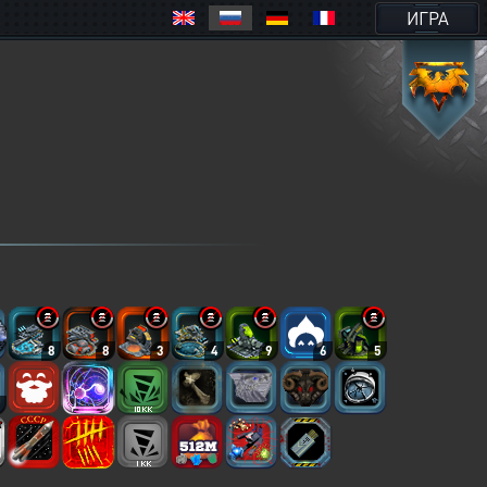
ИГРА
8
8
3
4
9
6
5
2