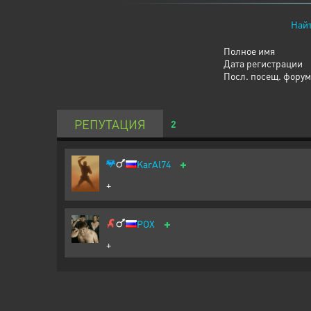
Найт
Полное имя
Дата регистрации
Посл. посещ. форум
РЕПУТАЦИЯ
2
+
KarAl74
+
+
POX
+