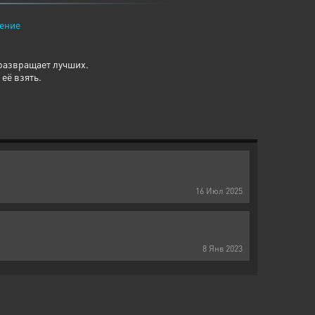
ение
 развращает лучших.
 её взять.
16
Июл
2025
8
Янв
2023