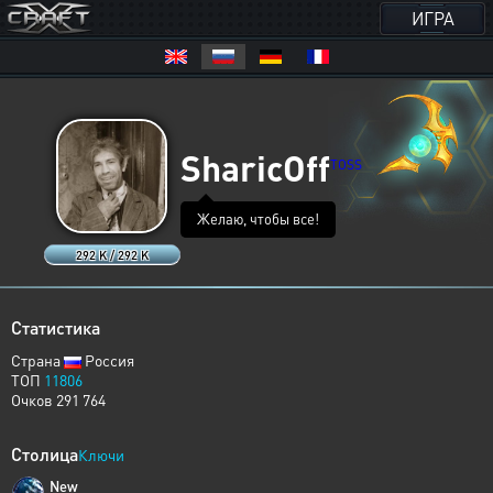
ИГРА
SharicOff
TOSS
Желаю, чтобы все!
292 K / 292 K
Статистика
Страна
Россия
ТОП
11806
Очков 291 764
Столица
Ключи
New