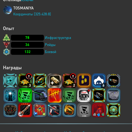
TOSMANIYA
Координаты [325:428:8]
Опыт
78
Инфраструктура
36
Рейды
132
Боевой
Награды
3
2
6