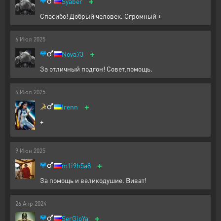
+
Syaber
Спасибо! Добрый человек. Огромный +
6
Июл
2025
+
Nova73
За отличный подгон! Совет,помощь.
6
Июл
2025
+
Irenn
+
9
Июн
2025
+
m1i9h5a8
За помощь и великодушие. Виват!
26
Апр
2024
+
SerGioYa