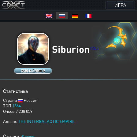
ИГРА
Siburion
TOSS
7238 K / 7238 K
Статистика
Страна
Россия
ТОП
1364
Очков 7 238 059
Альянс
THE INTERGALACTIC EMPIRE
Столица
Ключи