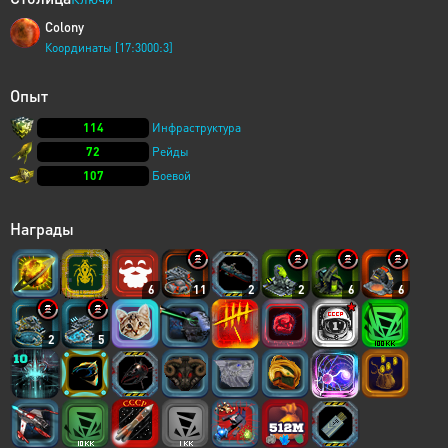
Colony
Координаты [17:3000:3]
Опыт
114
Инфраструктура
72
Рейды
107
Боевой
Награды
6
11
2
2
6
6
2
5