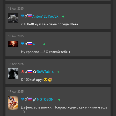
18
Авг
2025
+
Anton12345678X
с 100+!!! ну и за новые победы!!!+++
18
Авг
2025
+
WEF
Ну красава ....! С соткой тебя)+
18
Авг
2025
+
👁️‍🗨️
RuWTak14
С 100кой друг😎🥳
17
Авг
2025
+
💉
MOTOGONI
Дефенсер выложил 1серию,ждемс как минимум еще
10