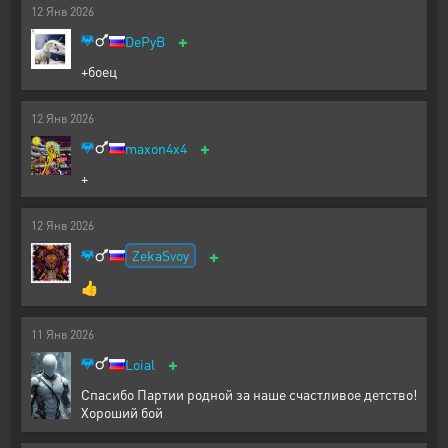
12
Янв
2026
+
DePyB
+боец
12
Янв
2026
+
maxon4x4
+
12
Янв
2026
+
ZekaSvoy
👍
11
Янв
2026
+
Loial
Спасибо Партии родной за наше счастливое детство!
Хороший бой