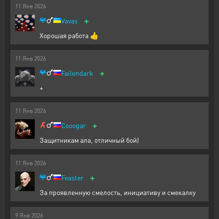
11
Янв
2026
+
Vavas
Хорошая работа 👍
11
Янв
2026
+
Failendark
+
11
Янв
2026
+
Cooogar
Защитникам ала, отличный бой)
11
Янв
2026
+
Feaster
За проявленную смелость, инициативу и смекалку
9
Янв
2026