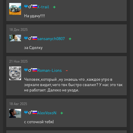
+
X-trail
На удачу!!!!
18
Дек
2025
+
sansanych0807
за Сделку
21
Ноя
2025
-
Roman-Lions
Человек,который ,ну знаешь что ,каждое утро в
зеркале видит,чего твк быстро свалил? У нас это так
не работает. Далеко не уходи.
18
Авг
2025
+
AlexVoxoN
с соточкой тебя)