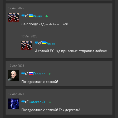
17
Авг
2025
+
Vavas
За победу над ---RA---шкой
17
Авг
2025
Vavas
И соткой БО, хд призовые отправил лайком
17
Авг
2025
+
Feaster
Поздравляю с соткой!
17
Авг
2025
+
Cateran-X
Поздравляю с соткой! Так держать!