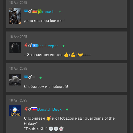
18
Авг
2025
+
🥦
moush
дело мастера боится !
18
Авг
2025
+
bee-keeper
+ За зачистку енотов 👍+💪+🤝++++
18
Авг
2025
+
С юбилеем и с победой!
18
Авг
2025
+
Donald_Duck
С Юбилеем 🥳 и с Победой над "Guardians of the
Galaxy"
"Double Kill" 💀💀👻