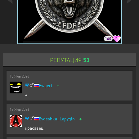
160
РЕПУТАЦИЯ
53
13
Янв
2026
+
Ewgert
+
12
Янв
2026
+
Evgeshka_Lapygin
красавец