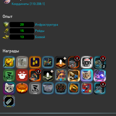
Координаты [110:208:1]
Опыт
20
Инфраструктура
15
Рейды
13
Боевой
Награды
2