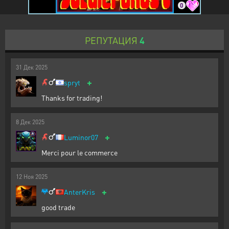
0
РЕПУТАЦИЯ
4
31
Дек
2025
+
spryt
Thanks for trading!
8
Дек
2025
+
Luminor07
Merci pour le commerce
12
Ноя
2025
+
AnterKris
good trade