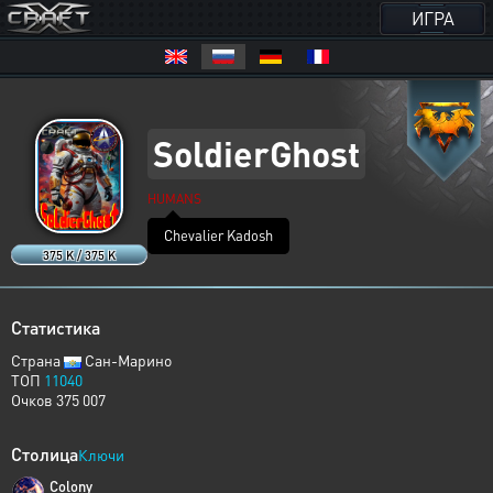
ИГРА
SoldierGhost
HUMANS
Chevalier Kadosh
375 K / 375 K
Статистика
Страна
Сан-Марино
ТОП
11040
Очков 375 007
Столица
Ключи
Colony