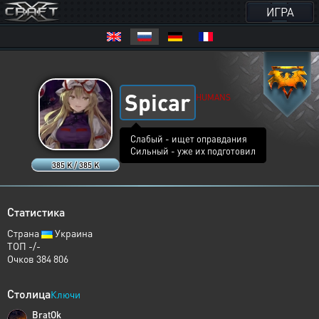
ИГРА
Spicar
HUMANS
Слабый - ищет оправдания
Сильный - уже их подготовил
385 K / 385 K
Статистика
Страна
Украина
ТОП -/-
Очков 384 806
Столица
Ключи
BratOk