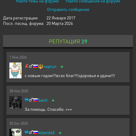
Найти темы на форуме
Найти сообщения на форуме
Отправить сообщение
Дата регистрации
22 Января 2017
Посл. посещ. форума
20 Марта 2026
РЕПУТАЦИЯ
29
1
Янв
2026
+
🔱
neptun
с новым годом!!!всех благ!!!здоровья и удачи!!!
28
Ноя
2025
+
Saint
За помощь. Спасибо. +++
30
Окт
2025
+
Voland45