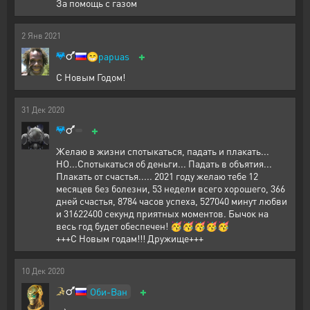
За помощь с газом
2
Янв
2021
+
😁
papuas
С Новым Годом!
31
Дек
2020
+
Желаю в жизни спотыкаться, падать и плакать...
НО...Спотыкаться об деньги... Падать в объятия...
Плакать от счастья..... 2021 году желаю тебе 12
месяцев без болезни, 53 недели всего хорошего, 366
дней счастья, 8784 часов успеха, 527040 минут любви
и 31622400 секунд приятных моментов. Бычок на
весь год будет обеспечен! 🥳🥳🥳🥳🥳
+++С Новым годам!!! Дружище+++
10
Дек
2020
+
Оби-Ван