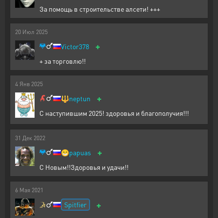
За помощь в строительстве алсети! +++
20
Июл
2025
+
Victor378
+ за торговлю!!
4
Янв
2025
+
🔱
neptun
С наступившим 2025! здоровья и благополучия!!!
31
Дек
2022
+
😁
papuas
С Новым!!Здоровья и удачи!!
6
Мая
2021
+
Spitfier