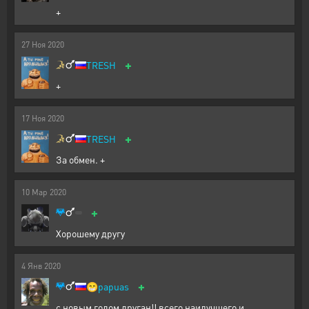
+
27
Ноя
2020
+
TRESH
+
17
Ноя
2020
+
TRESH
За обмен. +
10
Мар
2020
+
Хорошему другу
4
Янв
2020
+
😁
papuas
с новым годом друган!! всего наилучшего и