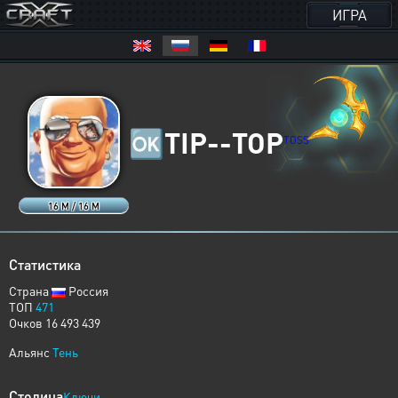
ИГРА
🆗
TIP--TOP
TOSS
16 M / 16 M
Статистика
Страна
Россия
ТОП
471
Очков 16 493 439
Альянс
Тень
Столица
Ключи