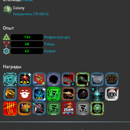
Colony
Координаты [70:403:6]
Опыт
134
Инфраструктура
48
Рейды
62
Боевой
Награды
6
2