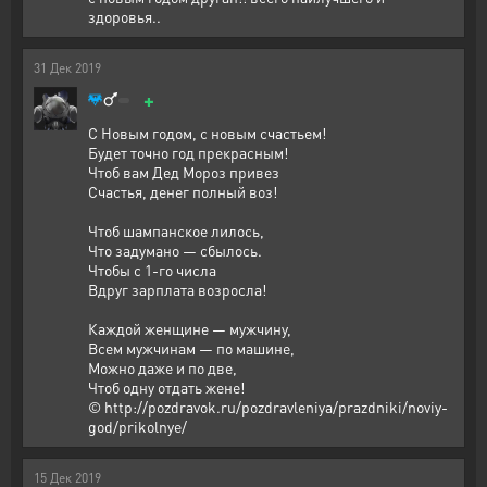
здоровья..
31
Дек
2019
+
С Новым годом, с новым счастьем!
Будет точно год прекрасным!
Чтоб вам Дед Мороз привез
Счастья, денег полный воз!
Чтоб шампанское лилось,
Что задумано — сбылось.
Чтобы с 1-го числа
Вдруг зарплата возросла!
Каждой женщине — мужчину,
Всем мужчинам — по машине,
Можно даже и по две,
Чтоб одну отдать жене!
© http://pozdravok.ru/pozdravleniya/prazdniki/noviy-
god/prikolnye/
15
Дек
2019