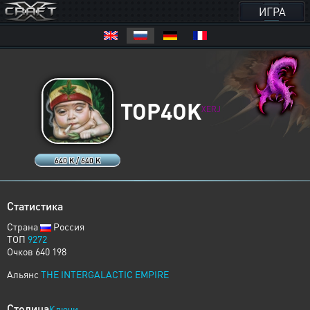
ИГРА
TOP4OK
XERJ
640 K / 640 K
Статистика
Страна
Россия
ТОП
9272
Очков 640 198
Альянс
THE INTERGALACTIC EMPIRE
Столица
Ключи