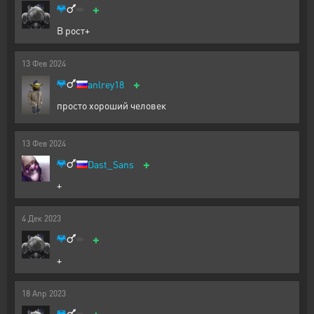
+
В рост+
13
Фев
2024
+
anlrey18
просто хороший человек
13
Фев
2024
+
Dast_Sans
+
4
Дек
2023
+
+
18
Апр
2023
+