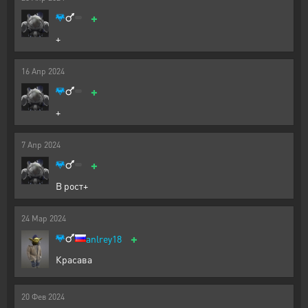
+
+
16
Апр
2024
+
+
7
Апр
2024
+
В рост+
24
Мар
2024
+
anlrey18
Красава
20
Фев
2024