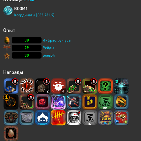
BOOM1
Координаты [332:731:9]
Опыт
38
Инфраструктура
29
Рейды
30
Боевой
Награды
2
4