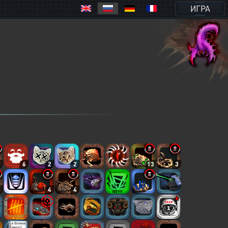
ИГРА
8
6
2
2
13
3
6
4
4