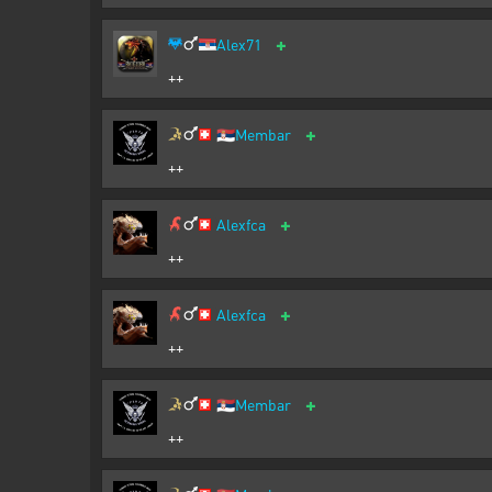
+
Alex71
++
+
🇷🇸
Membar
++
+
Alexfca
++
+
Alexfca
++
+
🇷🇸
Membar
++