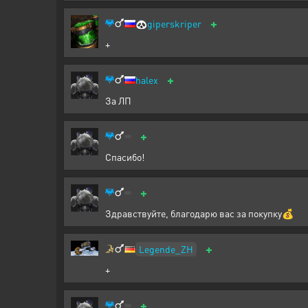
+
🐼
giperskriper
+
+
halex
За ЛП
+
Спасибо!
+
Здравствуйте, благодарю вас за покупку💰
+
Legende_ZH
+
+