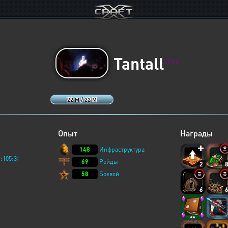
Tantall
XERJ
22 M / 22 M
Опыт
Награды
148
Инфраструктура
:105:3]
69
Рейды
2
58
Боевой
6