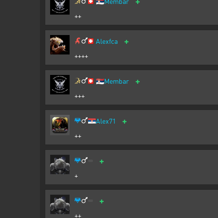
+
🇷🇸
Membar
++
+
Alexfca
++++
+
🇷🇸
Membar
+++
+
Alex71
++
+
+
+
++