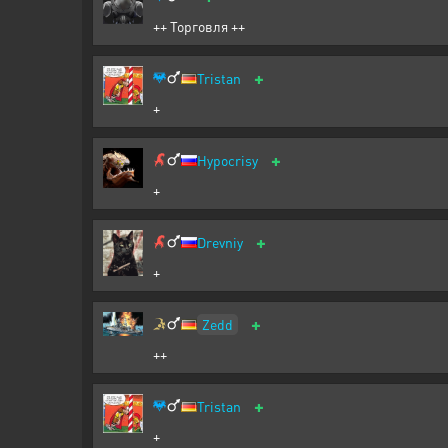
++ Торговля ++
+
Tristan
+
+
Hypocrisy
+
+
Drevniy
+
+
Zedd
++
+
Tristan
+