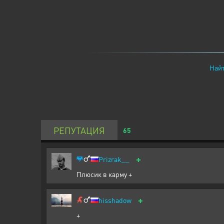
Найт
РЕПУТАЦИЯ
65
+
Prizrak__
Плюсик в карму +
+
hisshadow
+