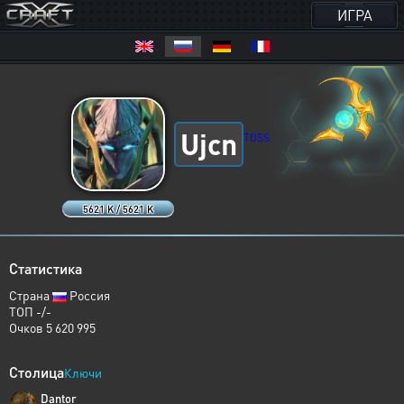
ИГРА
Ujcn
TOSS
5621 K / 5621 K
Статистика
Страна
Россия
ТОП -/-
Очков 5 620 995
Столица
Ключи
Dantor