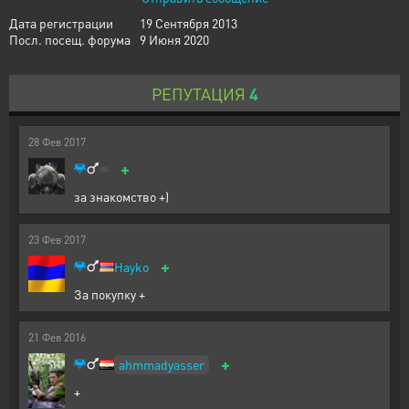
Дата регистрации
19 Сентября 2013
Посл. посещ. форума
9 Июня 2020
РЕПУТАЦИЯ
4
28
Фев
2017
+
за знакомство +)
23
Фев
2017
+
Hayko
За покупку +
21
Фев
2016
+
ahmmadyasser
+