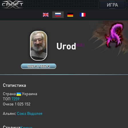
ИГРА
Urod
XERJ
1025 K / 1025 K
Статистика
Страна
Украина
ТОП
7259
Очков 1 025 152
Альянс
Союз Водолея
Столица
Ключи