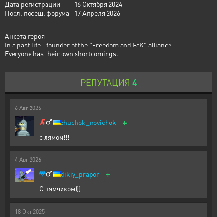
Дата регистрации
16 Октября 2024
Посл. посещ. форума
17 Апреля 2026
Анкета героя
In a past life - founder of the "Freedom and FaK" alliance
Everyone has their own shortcomings.
РЕПУТАЦИЯ
4
6
Авг
2026
+
zhuchok_novichok
с лямом!!!
4
Авг
2026
+
dikiy_prapor
С лямчиком)))
18
Окт
2025