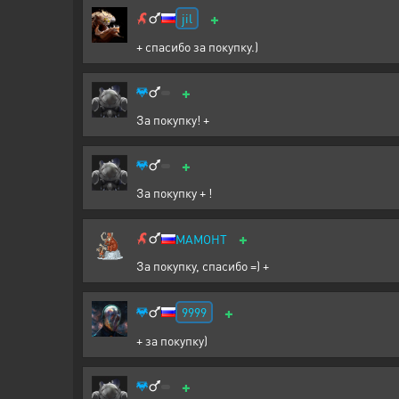
+
jil
+ спасибо за покупку.)
+
За покупку! +
+
За покупку + !
+
МАМОНТ
За покупку, спасибо =) +
+
9999
+ за покупку)
+