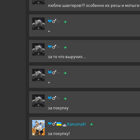
люблю шахтеров!!! особенно их ресы и мотыги
+
+
+
за то что выручил...
+
+
+
за покупку
+
🛥️
KanumaH
за покупку!