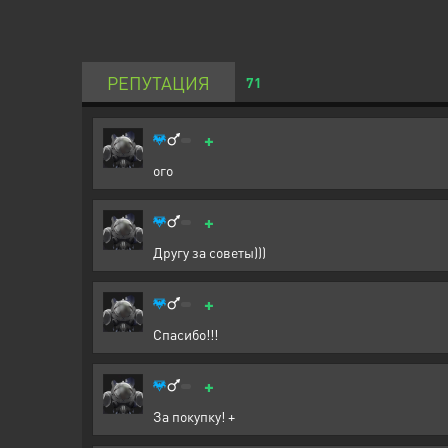
РЕПУТАЦИЯ
71
+
ого
+
Другу за советы)))
+
Спасибо!!!
+
За покупку! +