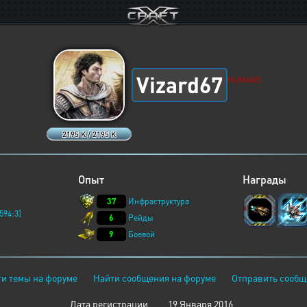
Vizard67
HUMANS
2195 K / 2195 K
Опыт
Награды
37
Инфраструктура
594:3]
6
Рейды
9
Боевой
и темы на форуме
Найти сообщения на форуме
Отправить сообщ
Дата регистрации
19 Января 2016