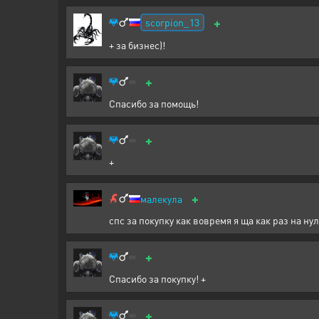
+
scorpion_13
+ за бизнес)!
+
Спасибо за помощь!
+
+
+
малекула
спс за покупку как вовремя я ща как раз на нул
+
Спасибо за покупку! +
+