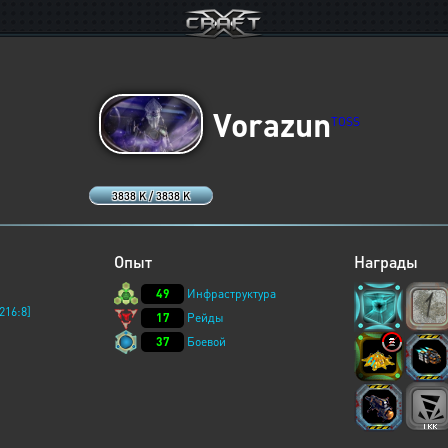
Vorazun
TOSS
3838 K / 3838 K
Опыт
Награды
49
Инфраструктура
216:8]
17
Рейды
37
Боевой