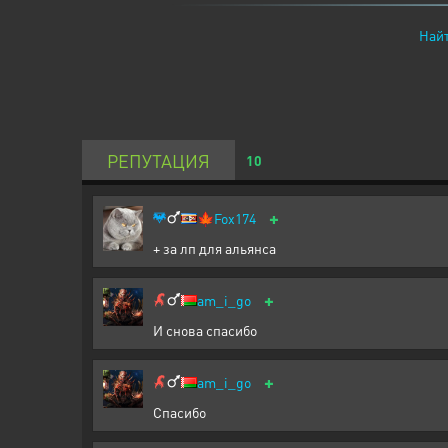
Найт
РЕПУТАЦИЯ
10
+
🍁
Fox174
+ за лп для альянса
+
am_i_go
И снова спасибо
+
am_i_go
Спасибо