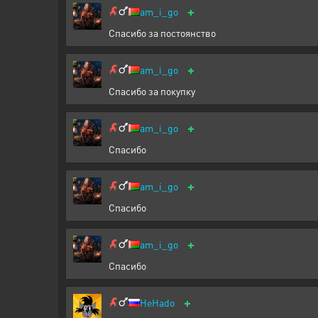
+
am_i_go
Спасибо за постоянство
+
am_i_go
Спасибо за покупку
+
am_i_go
Спасибо
+
am_i_go
Спасибо
+
am_i_go
Спасибо
+
HeHado