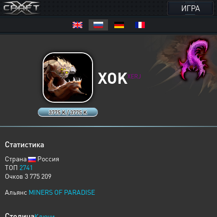
ИГРА
XOK
XERJ
3775 K / 3775 K
Статистика
Страна
Россия
ТОП
2741
Очков 3 775 209
Альянс
MINERS OF PARADISE
Столица
Ключи