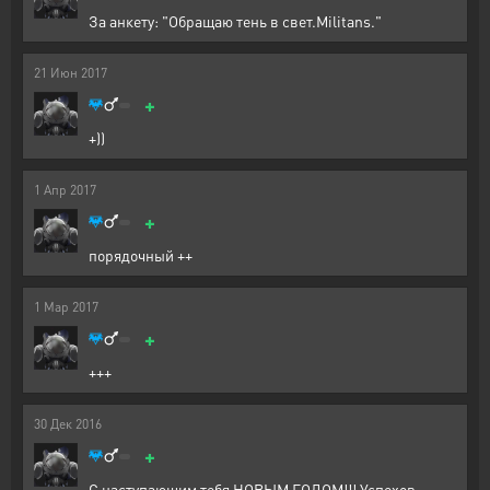
За анкету: "Обращаю тень в свет.Militans."
21
Июн
2017
+
+))
1
Апр
2017
+
порядочный ++
1
Мар
2017
+
+++
30
Дек
2016
+
С наступающим тебя НОВЫМ ГОДОМ!!! Успехов,