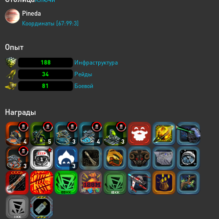
Pineda
Координаты [67:99:3]
Опыт
188
Инфраструктура
34
Рейды
81
Боевой
Награды
4
5
3
4
3
3
3