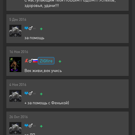
здоровья, удачи!!!
5
Дек
2016
+
за помощь
16
Ноя
2016
+
ZIGfire
Век живи,век учись
4
Ноя
2016
+
+ за помощь с Фенькой)
26
Окт
2016
+
за ЛП