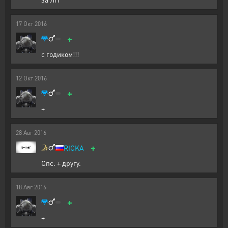
17
Окт
2016
+
с годиком!!!
12
Окт
2016
+
+
28
Авг
2016
+
RICKA
Спс. + другу.
18
Авг
2016
+
+