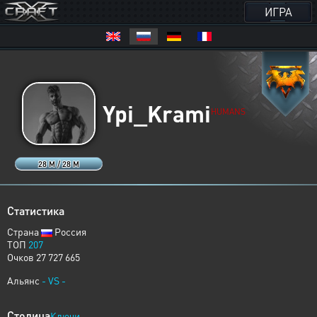
ИГРА
Ypi_Krami
HUMANS
28 M / 28 M
Статистика
Страна
Россия
ТОП
207
Очков 27 727 665
Альянс
- VS -
Столица
Ключи