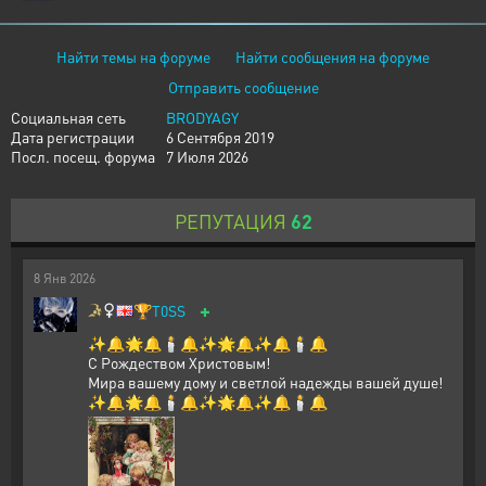
Найти темы на форуме
Найти сообщения на форуме
Отправить сообщение
Социальная сеть
BRODYAGY
Дата регистрации
6 Сентября 2019
Посл. посещ. форума
7 Июля 2026
РЕПУТАЦИЯ
62
8
Янв
2026
+
🏆
T0SS
✨🔔🌟🔔🕯️🔔✨🌟🔔✨🔔🕯️🔔
С Рождеством Христовым!
Мира вашему дому и светлой надежды вашей душе!
✨🔔🌟🔔🕯️🔔✨🌟🔔✨🔔🕯️🔔