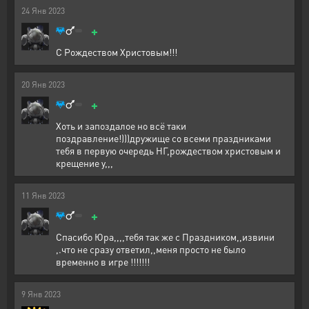
24
Янв
2023
+
С Рождеством Христовым!!!
20
Янв
2023
+
Хоть и запоздалое но всё таки
поздравление!)))дружище со всеми праздниками
тебя в первую очередь НГ,рождеством христовым и
крещение у,,,
11
Янв
2023
+
Спасибо Юра,,,,тебя так же с Праздником,,извини
,.что не сразу ответил,,меня просто не было
временно в игре !!!!!!!
9
Янв
2023