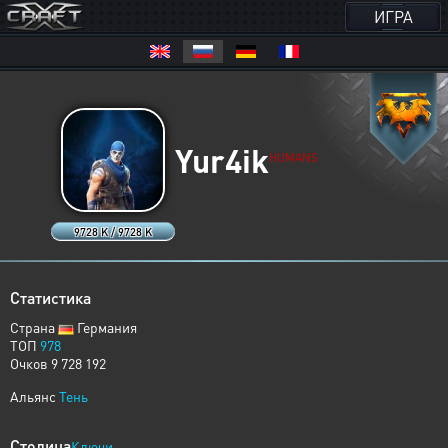
ИГРА
Yur4ik
HUMANS
9728 K / 9728 K
Статистика
Страна
Германия
ТОП
978
Очков 9 728 192
Альянс
Тень
Столица
Ключи