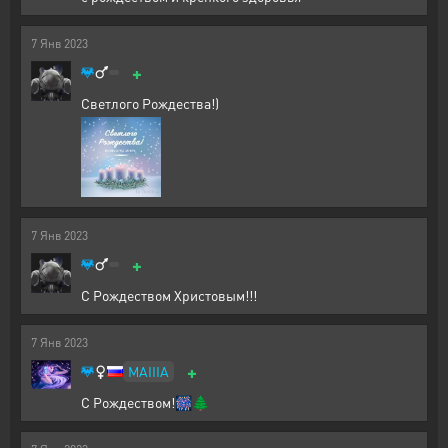
7
Янв
2023
+
Светлого Рождества!)
7
Янв
2023
+
С Рождеством Христовым!!!
7
Янв
2023
+
MAIIIA
С Рождеством!🎆🌲