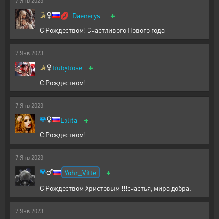
7
Янв
2023
+
💋
_Daenerys_
С Рождеством! Счастливого Нового года
7
Янв
2023
+
RubyRose
С Рождеством!
7
Янв
2023
+
Lolita
С Рождеством!
7
Янв
2023
+
Vohr_Vitte
С Рождеством Христовым !!!счастья, мира добра.
7
Янв
2023