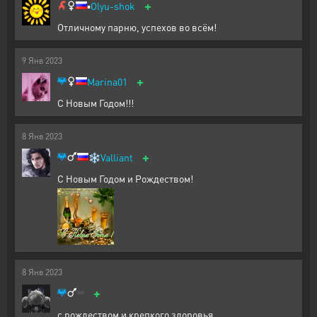
+
▪️
Olyu-shok
Отличному парню, успехов во всём!
9
Янв
2023
+
Marina01
С Новым Годом!!!
8
Янв
2023
+
❄️
Valliant
С Новым Годом и Рождеством!
8
Янв
2023
+
с рождеством и крепкого здоровья