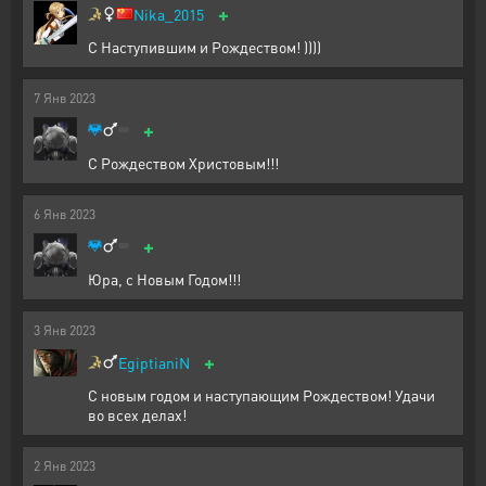
+
Nika_2015
С Наступившим и Рождеством! ))))
7
Янв
2023
+
С Рождеством Христовым!!!
6
Янв
2023
+
Юра, с Новым Годом!!!
3
Янв
2023
+
EgiptianiN
С новым годом и наступающим Рождеством! Удачи
во всех делах!
2
Янв
2023