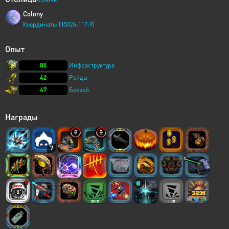
Colony
Координаты [15024:117:9]
Опыт
85
Инфраструктура
42
Рейды
47
Боевой
Награды
7