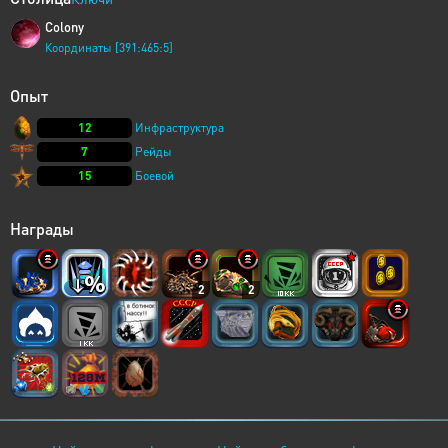
Colony
Координаты [391:465:5]
Опыт
12
Инфраструктура
7
Рейды
15
Боевой
Награды
2
2