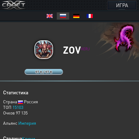
ИГРА
ZOV
XERJ
97 K / 97 K
Статистика
Страна
Россия
ТОП
15103
Очков 97 135
Альянс
Империя
Столица
Ключи