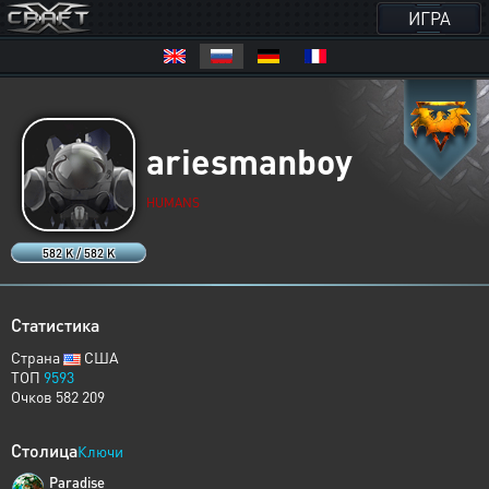
ИГРА
ariesmanboy
HUMANS
582 K / 582 K
Статистика
Страна
США
ТОП
9593
Очков 582 209
Столица
Ключи
Paradise