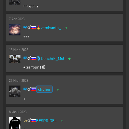
на удачу
7
Авг
2023
+
🎖️
zemlyanin_
+++
15
Июл
2023
+
🐬
Denchik_Mol
+ за торг ! )))
24
Июн
2023
+
chuher
+
8
Июн
2023
+
BESPRIDEL