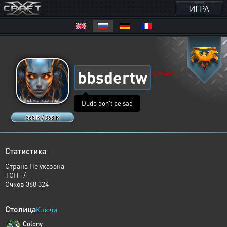
ИГРА
bbsdertw
HUMANS
Dude don't be sad
368 K / 368 K
Статистика
Страна Не указана
ТОП -/-
Очков 368 324
Столица
Ключи
Colony