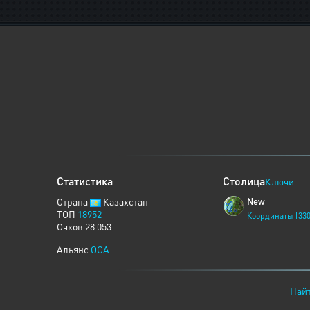
Статистика
Столица
Ключи
Страна
Казахстан
New
ТОП
18952
Координаты [330
Очков 28 053
Альянс
OCA
Найт