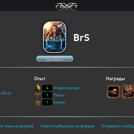
BrS
XERJ
28 K / 28 K
Опыт
Награды
4
Инфраструктура
:690:6]
1
Рейды
1
Боевой
и темы на форуме
Найти сообщения на форуме
Отправить сообщ