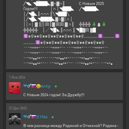
╱◥◣ ◥████◣▓∩▓∩║ С Новым 2025
Годом!!! │∩ │◥███◣ ╱◥████◣
│╱◥█◣║∩∩∩ ║╲◥███╲
│╱◥█◣◥████◣▓∩▓│∩ │
││∩│ ▓ ║∏ 田║▓ 田田 ▓ ∩║ ╬╬╬╬ 🎄⛄🎄
╬╬╬╬╬ │╱◥█◣║∩∩∩ ║◥█▓田 ▓█
☸๑۩๑๑۩๑๑۩๑๑۩๑๑۩๑๑۩๑๑۩„„„„„„„„☸„„„„„„„☸
„„„„„„„☸๑۩๑๑۩๑๑۩๑๑۩๑๑۩๑๑۩๑๑۩๑๑۩
´¯˜"*°°*"˜¯´¯˜"*°°*"˜¯ ´¯˜"*°°*"˜¯´¯˜"*°°*"˜¯
´¯˜"*°°*"˜¯´¯˜"*°°*"˜¯ ´¯˜"*°°*"˜¯´¯˜"*°°*"˜¯
¯˜"*°••°*"˜¯`´¯˜"*°••°*"˜¯`¯˜"*°••°*"˜¯`
¯˜"*°••°*"˜¯` ¯˜"*°••°*"˜¯` ¯˜"*°••°*"˜¯` ¯˜"*°•
1
Янв
2024
+
😀
Antip
С Новым 2024 годом! За Дружбу!!!
27
Дек
2023
+
IE1966
В чем разница между Родиной и Отчизной? Родина -