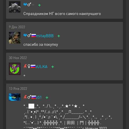
+
Спраздником НГ всего самого наилучшего
9
Дек
2022
+
mitayBBB
спасибо за покупку
30
Ноя
2022
+
zULKA
+
13
Янв
2022
+
z51
* _██_*。*. / \ .˛* .˛.*.★* *★ 。*
˛. (´• ̮•)*˛°*/.♫.♫\*˛.* ˛_Π_____. * ˛*
.°( . • . ) ˛°./• '♫ ' •\.˛*./______/~＼*. ˛*.。˛* ˛. *。
*(...'•'.. ) *˛╬╬╬╬╬˛°.｜田田 ｜門｜╬╬╬╬ .
¯˜"*°••°*"˜¯`´¯˜"*°••°*"˜¯` ´¯˜с Новым 2022