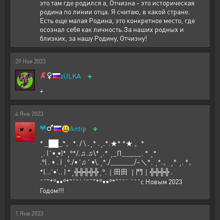
это там где родился а, Отчизна - это историческая
родина по линии отца. Я считаю, в какой стране.
Есть еще малая Родина, это конкретное место, где
осознал себя как личность.За наших родных и
близких, за нашу Родину, Отчизну!
29
Ноя
2023
+
zULKA
+
4
Янв
2023
+
😀
Antip
* _██_*。*. / \ .˛* .˛.*.★* *★ 。*
˛. (´• ̮•)*˛°*/.♫.♫\*˛.* ˛_Π_____. * ˛*
.°( . • . ) ˛°./• '♫ ' •\.˛*./______/~＼*. ˛*.。˛* ˛. *。
*(...'•'.. ) *˛╬╬╬╬╬˛°.｜田田 ｜門｜╬╬╬╬ .
¯˜"*°••°*"˜¯`´¯˜"*°••°*"˜¯` ´¯˜с Новым 2023
Годом!!!
1
Янв
2023