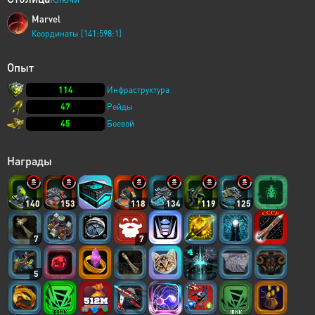
Marvel
Координаты [141:598:1]
Опыт
114
Инфраструктура
47
Рейды
45
Боевой
Награды
140
153
118
134
119
125
7
7
5