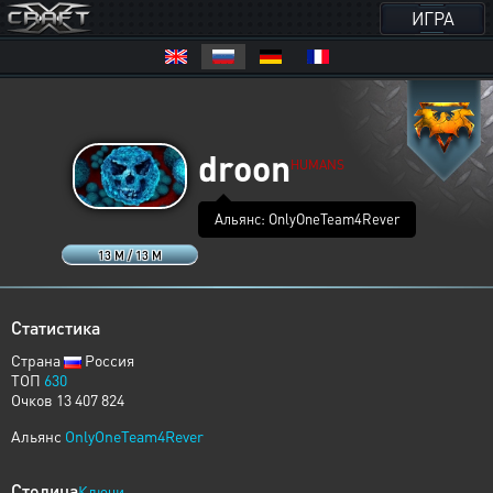
ИГРА
droon
HUMANS
Альянс: OnlyOneTeam4Rever
13 M / 13 M
Статистика
Страна
Россия
ТОП
630
Очков 13 407 824
Альянс
OnlyOneTeam4Rever
Столица
Ключи