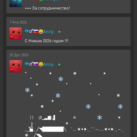
+++ За сотрудничество!
1
Янв
2026
+
😀
Antip
С Новым 2026 годом !!!
30
Дек
2024
+
😀
Antip
* ✶ ❅ ✶
* ❄
✶ * *
❄
✶ ❄ * ❅
✶
❅ ❄ ❄
*
) ) ⦅‖ ͇͇ ͇͇▃▇͇͇͌̿̿⌂͇͇▌ ❅ ❄ ✶
✶
__̅̏̏̏̏̋̋̏̏▅̅̏̏̏̋̏_ ╱◥███████╲ ˆ... ★•★.¸ˆˆ︵....★•★.¸︵¸
❅ ╱◥◣