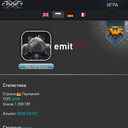
ИГРА
emit
HUMANS
1358 K / 1358 K
Статистика
Страна
Германия
ТОП
6248
Очков 1 358 189
Альянс
NEW ZAVET
Столица
Ключи