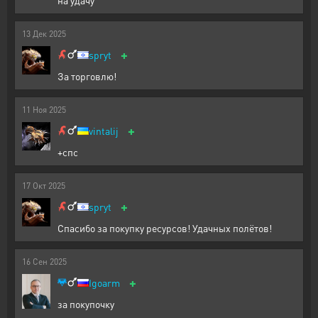
на удачу
13
Дек
2025
+
spryt
За торговлю!
11
Ноя
2025
+
vintalij
+спс
17
Окт
2025
+
spryt
Спасибо за покупку ресурсов! Удачных полётов!
16
Сен
2025
+
Igoarm
за покупочку