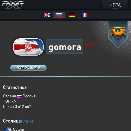
ИГРА
gomora
HUMANS
3613 K / 3613 K
Статистика
Страна
Россия
ТОП -/-
Очков 3 612 667
Столица
Ключи
Colony