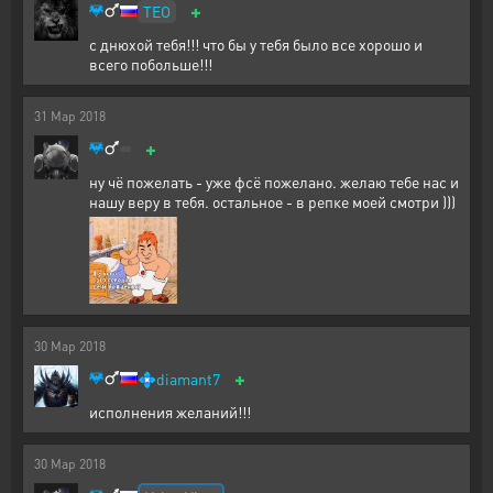
+
TEO
с днюхой тебя!!! что бы у тебя было все хорошо и
всего побольше!!!
31
Мар
2018
+
ну чё пожелать - уже фсё пожелано. желаю тебе нас и
нашу веру в тебя. остальное - в репке моей смотри )))
30
Мар
2018
+
💠
diamant7
исполнения желаний!!!
30
Мар
2018