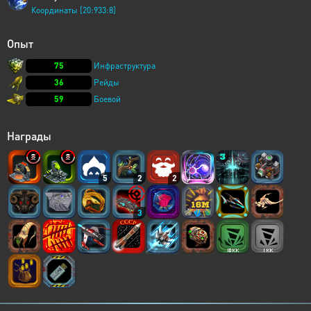
Координаты [20:933:8]
Опыт
75
Инфраструктура
36
Рейды
59
Боевой
Награды
5
2
2
3