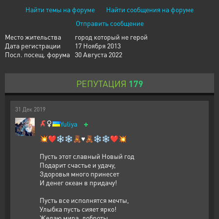
Найти темы на форуме
Найти сообщения на форуме
Отправить сообщение
Место жительства
город который не герой
Дата регистрации
17 Ноября 2013
Посл. посещ. форума
30 Августа 2022
РЕПУТАЦИЯ
179
31
Дек
2019
+
Yuliya
💥❤❄❄🧸♥️🧸❄❄❤💥
Пусть этот славный Новый год
Подарит счастье и удачу,
Здоровья много принесет
И денег океан в придачу!
Пусть все исполнятся мечты,
Улыбка пусть сияет ярко!
Желаю мира, доброты