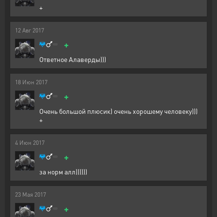
+
12
Авг
2017
+
Ответное Алаверды)))
18
Июн
2017
+
Очень большой плюсик) очень хорошему человеку)))
+
4
Июн
2017
+
за норм алл))))))
23
Мая
2017
+