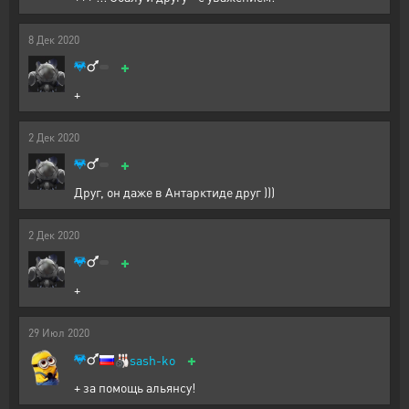
8
Дек
2020
+
+
2
Дек
2020
+
Друг, он даже в Антарктиде друг )))
2
Дек
2020
+
+
29
Июл
2020
+
🎳
sash-ko
+ за помощь альянсу!