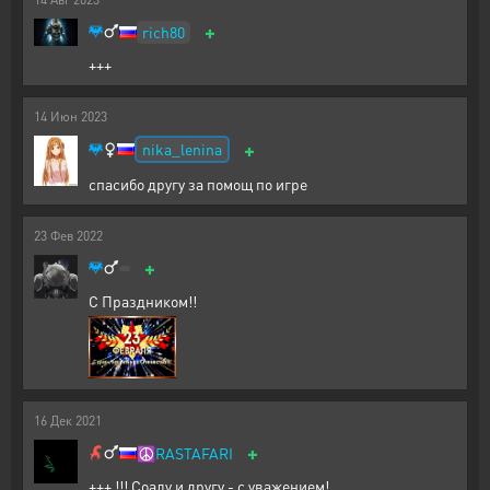
+
rich80
+++
14
Июн
2023
+
nika_lenina
спасибо другу за помощ по игре
23
Фев
2022
+
С Праздником!!
16
Дек
2021
+
☮️
RASTAFARI
+++ !!! Соалу и другу - с уважением!