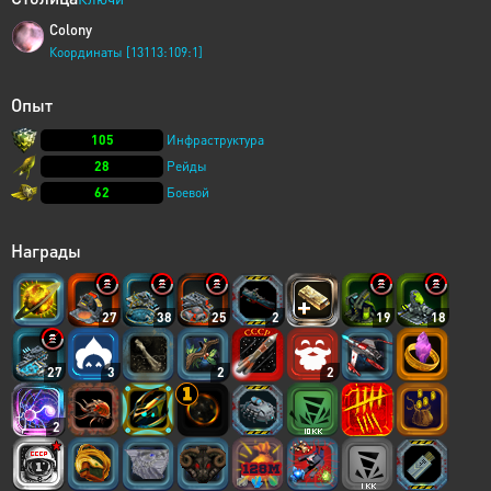
Colony
Координаты [13113:109:1]
Опыт
105
Инфраструктура
28
Рейды
62
Боевой
Награды
27
38
25
2
19
18
27
3
2
2
2