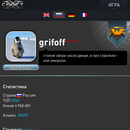
ИГРА
grifoff
HUMANS
стояли звери около двери, в них стреляли -
они умирали.
4960 K / 4960 K
Статистика
Страна
Россия
ТОП
2062
Очков 4 960 481
Альянс
ЭФИР
Столица
Ключи