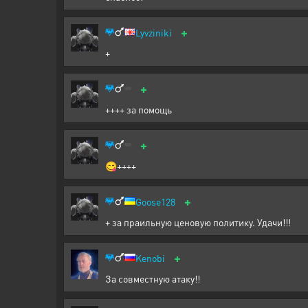
+
Lyvziniki
+
+
++++ за помощь
+
😋++++
+
Goose128
+ за праильную ценовую политику. Удачи!!!
+
Kenobi
За совместную атаку!!