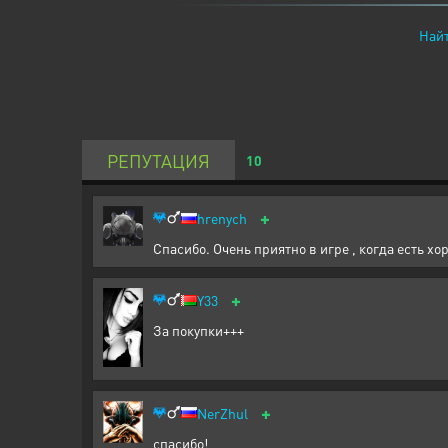
Найт
РЕПУТАЦИЯ
10
+
hrenych
Спасибо. Очень приятно в игре , когда есть х
+
Y33
За покупки+++
+
NerZhul
спасибо!