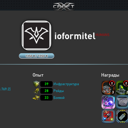
ioformitel
HUMANS
1350 K / 1350 K
Опыт
Награды
39
Инфраструктура
:769:2]
28
Рейды
3
33
Боевой