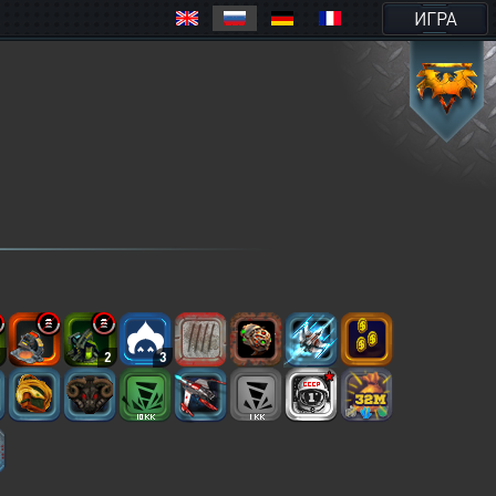
ИГРА
2
2
3