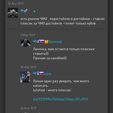
22
Апр
2019
+
есть разное ЧМО , недостойное и достойное - ставлю
плюсик за ЧМО достойное -гоняет только нубов
3
Мая
2019
😾
Евгений
Ланочка, вам остается только плюсики
ставить)))
Причем за нанобои)))
30
Апр
2019
Lana
Лучше один раз увидеть, чем много
написать.
lutohod - много плюсов!
da2733599fcf7dddae736aec351cf931
26
Апр
2019