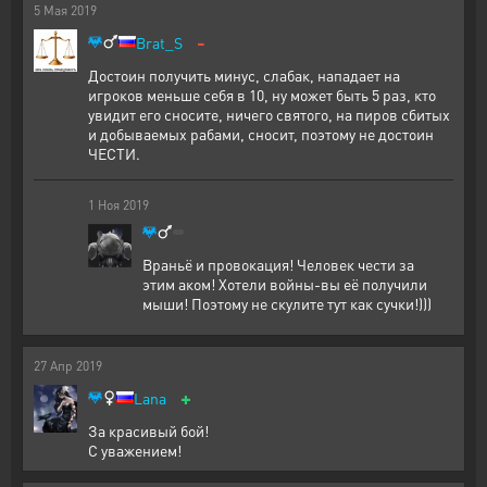
5
Мая
2019
-
Brat_S
Достоин получить минус, слабак, нападает на
игроков меньше себя в 10, ну может быть 5 раз, кто
увидит его сносите, ничего святого, на пиров сбитых
и добываемых рабами, сносит, поэтому не достоин
ЧЕСТИ.
1
Ноя
2019
Враньё и провокация! Человек чести за
этим аком! Хотели войны-вы её получили
мыши! Поэтому не скулите тут как сучки!)))
27
Апр
2019
+
Lana
За красивый бой!
С уважением!