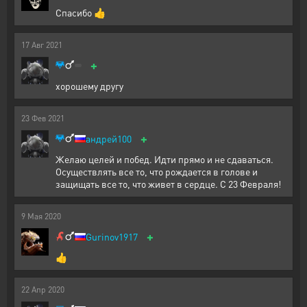
Спасибо 👍
17
Авг
2021
+
хорошему другу
23
Фев
2021
+
андрей100
Желаю целей и побед. Идти прямо и не сдаваться.
Осуществлять все то, что рождается в голове и
защищать все то, что живет в сердце. С 23 Февраля!
9
Мая
2020
+
Gurinov1917
👍
22
Апр
2020