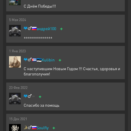
С Днём Победы!!!
5
Мая
2024
+
андрей100
++++++++++++++
1
Янв
2023
+
🇪🇪
Kulibin
С наступившим Новым Годом !!! Счастья, здоровья и
благополучия!
23
Фев
2022
+
Спасибо за помощь
15
Дек
2021
+
Soulfly