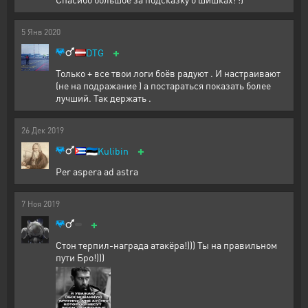
5
Янв
2020
+
DTG
Только + все твои логи боёв радуют . И настраивают
(не на подражание ) а постараться показать более
лучший. Так держать .
26
Дек
2019
+
🇪🇪
Kulibin
Per aspera ad astra
7
Ноя
2019
+
Стон терпил-награда атакёра!))) Ты на правильном
пути Бро!)))