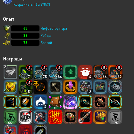
Координаты [65:878:7]
Опыт
63
Инфраструктура
39
Рейды
73
Боевой
Награды
71
75
84
4
66
62
51
2
4