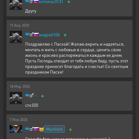
+
simonov3131
Другу
19
Апр
2020
+
андрей100
Поздравляю с Пасхой! Желаю верить и надеяться,
мечтать и жить с любовью в сердце, ценить свою
жизнь и красиво распоряжаться каждым ее днем.
Пусть Господь отводит от тебя любую беду, пусть этот
праздник принесет благодать и счастье! Со светлым
праздником Пасхи!
18
Мар
2020
+
спс)))))
7
Янв
2020
+
Murkkot
😸
Спасибо большое за подсказку о шишках! :)