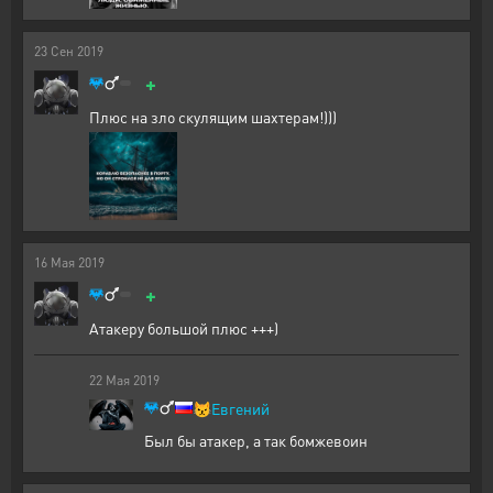
23
Сен
2019
+
Плюс на зло скулящим шахтерам!)))
16
Мая
2019
+
Атакеру большой плюс +++)
22
Мая
2019
😾
Евгений
Был бы атакер, а так бомжевоин