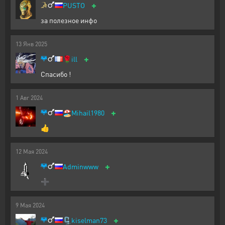
+
PUSTO
за полезное инфо
13
Янв
2025
+
🌹
ill
Спасибо !
1
Авг
2024
+
🏖️
Mihail1980
👍
12
Мая
2024
+
Adminwww
➕
9
Мая
2024
+
🗜️
kiselman73