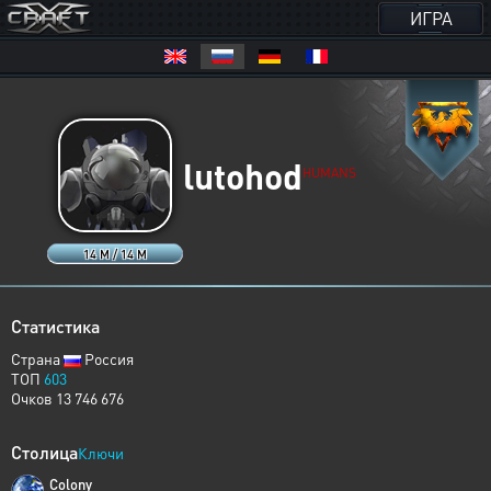
ИГРА
lutohod
HUMANS
14 M / 14 M
Статистика
Страна
Россия
ТОП
603
Очков 13 746 676
Столица
Ключи
Colony