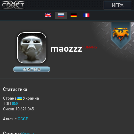
ИГРА
maozzz
HUMANS
11 M / 11 M
Статистика
Страна
Украина
ТОП
858
Очков 10 621 045
Альянс
CCCP
Столица
Ключи