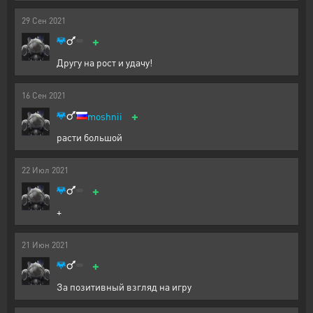
29
Сен
2021
+
Другу на рост и удачу!
16
Сен
2021
+
moshnii
расти большой
22
Июл
2021
+
+
21
Июн
2021
+
За позитивный взгляд на игру