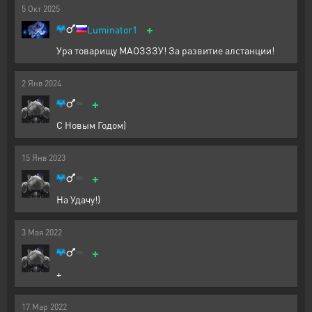
5
Окт
2025
+
Luminator1
Ура товарищу МАОЗЗЗУ! За развитие алстанции!
2
Янв
2024
+
С Новым Годом)
15
Янв
2023
+
На Удачу!)
3
Мая
2022
+
+
17
Мар
2022