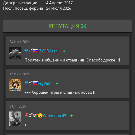
Дата регистрации
4 Апреля 2017
Посл. посещ. форума
24 Июля 2026
РЕПУТАЦИЯ
34
24
Июл
2026
+
ZYGRAter
Приятен в общении и отзывчив. Спасибо друже!!!!
12
Июн
2026
+
FigVam
+++ Хорошей игры и славных побед !!!
8
Окт
2025
+
😲
Win4ester89
+