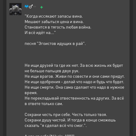
+
"Когда иссякают запасы вина.
Мешают забыться цена и вина.
Становится в тягость любая война.
И всё идёт на..."
песня "Эгоистов идущих в рай".
Не ищи друзей та где их нет. За всю жизнь их будет
не бельше пальцев двух рук.
Не ищи врагов. Живи по совести и они сами придут.
Не ищи одобрения - делай что надо и будь что будет.
Не ищи смерти. Она сама сделает что надо в нужное
время.
Не перекладывай отвественность на других. За всё
в ответе только сам.
Сохрани честь при себе. Честь только твоя.
Сохрани душу чистой. И тогда в конце сможешь
сказать "я сделал всё что смог.".
А это от себя (Nikola-1982)