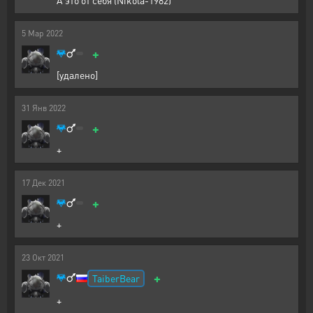
5
Мар
2022
+
[удалено]
31
Янв
2022
+
+
17
Дек
2021
+
+
23
Окт
2021
+
TaiberBear
+