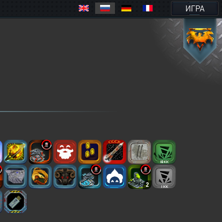
ИГРА
4
2