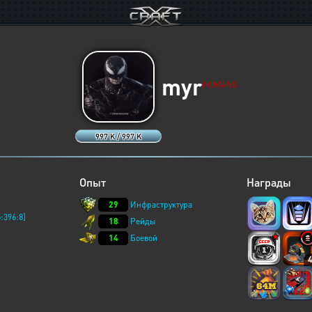
myr
HUMANS
997 K / 997 K
Опыт
Награды
29
Инфраструктура
:396:8]
18
Рейды
14
Боевой