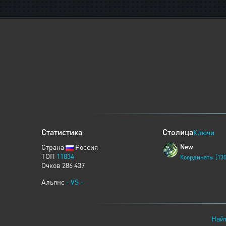
Статистика
Столица
Ключи
Страна
Россия
New
ТОП
11834
Координаты [130
Очков 286 437
Альянс
- VS -
Найт