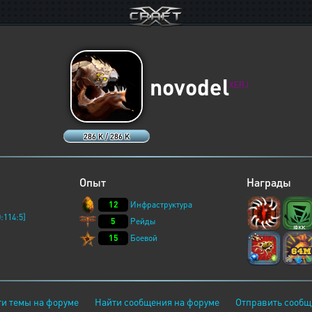
novodel
XERJ
286 K / 286 K
Опыт
Награды
12
Инфраструктура
:114:5]
5
Рейды
15
Боевой
и темы на форуме
Найти сообщения на форуме
Отправить сообщ