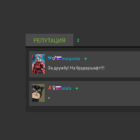
РЕПУТАЦИЯ
2
+
maigovda
За дружбу! На брудершафт!!!
+
lalala
+