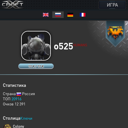
ИГРА
o525
HUMANS
12 K / 12 K
Статистика
Страна
Россия
ТОП
20916
Очков 12 391
Столица
Ключи
Colony