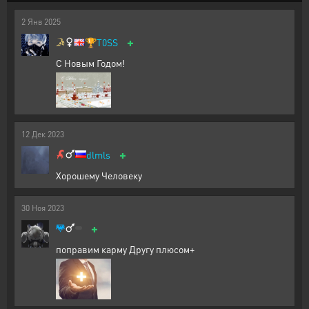
2
Янв
2025
+
🏆
T0SS
С Новым Годом!
12
Дек
2023
+
dlmls
Хорошему Человеку
30
Ноя
2023
+
поправим карму Другу плюсом+