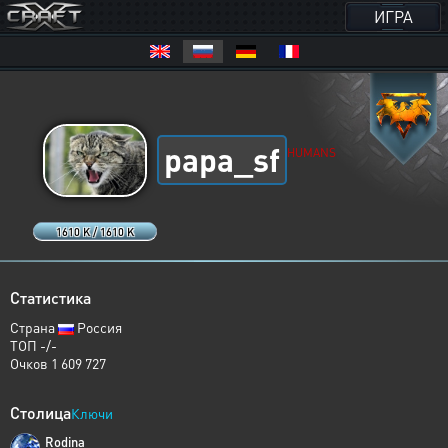
ИГРА
papa_sf
HUMANS
1610 K / 1610 K
Статистика
Страна
Россия
ТОП -/-
Очков 1 609 727
Столица
Ключи
Rodina