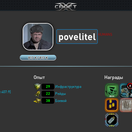
povelitel
HUMANS
813 K / 813 K
Опыт
Награды
29
Инфраструктура
:407:9]
22
Рейды
38
Боевой