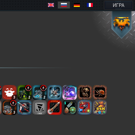
ИГРА
2
3
2
2
3