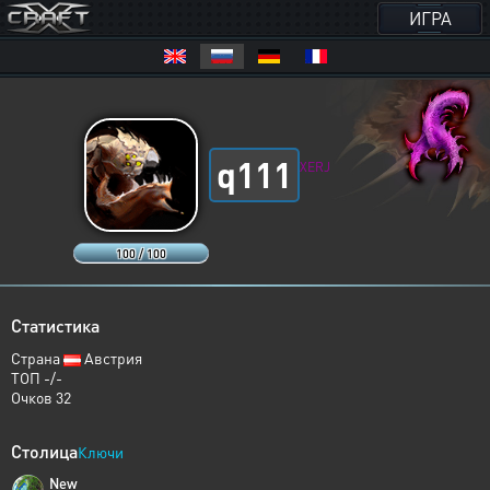
ИГРА
q111
XERJ
100 / 100
Статистика
Страна
Австрия
ТОП -/-
Очков 32
Столица
Ключи
New