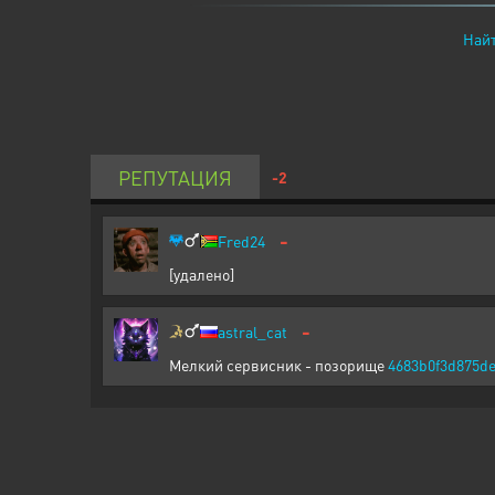
Найт
РЕПУТАЦИЯ
-2
-
Fred24
[удалено]
-
astral_cat
Мелкий сервисник - позорище
4683b0f3d875d