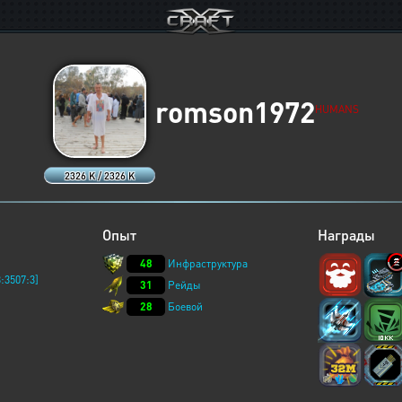
romson1972
HUMANS
2326 K / 2326 K
Опыт
Награды
48
Инфраструктура
:3507:3]
31
Рейды
28
Боевой