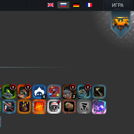
ИГРА
4
2