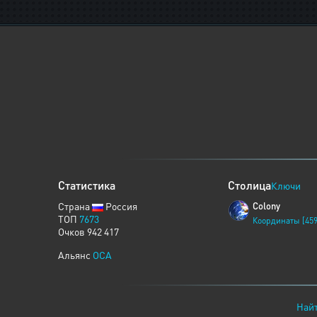
Статистика
Столица
Ключи
Страна
Россия
Colony
ТОП
7673
Координаты [459
Очков 942 417
Альянс
OCA
Найт