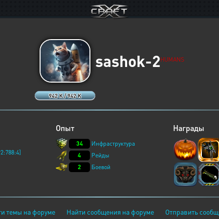
sashok-2
HUMANS
942 K / 942 K
Опыт
Награды
34
Инфраструктура
2:788:4]
4
Рейды
2
Боевой
и темы на форуме
Найти сообщения на форуме
Отправить сообщ