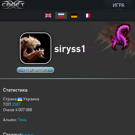
ИГРА
siryss1
XERJ
4007 K / 4007 K
Статистика
Страна
Украина
ТОП
2587
Очков 4 007 088
Альянс
Тень
Столица
Ключи