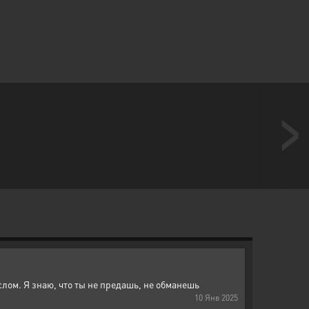
ыслом. Я знаю, что ты не предашь, не обманешь
10
Янв
2025