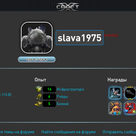
slava1975
HUMANS
456 K / 456 K
Опыт
Награды
16
Инфраструктура
:113:8]
6
Рейды
5
Боевой
и темы на форуме
Найти сообщения на форуме
Отправить сообщ