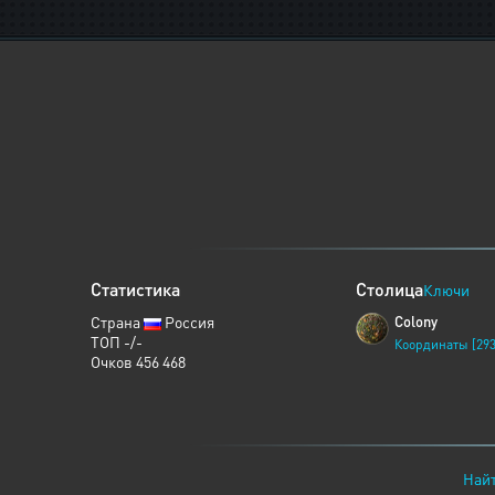
Статистика
Столица
Ключи
Страна
Россия
Colony
ТОП -/-
Координаты [293
Очков 456 468
Найт