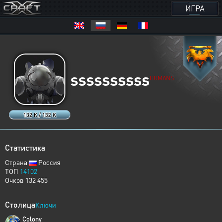
ИГРА
ssssssssss
HUMANS
132 K / 132 K
Статистика
Страна
Россия
ТОП
14102
Очков 132 455
Столица
Ключи
Colony