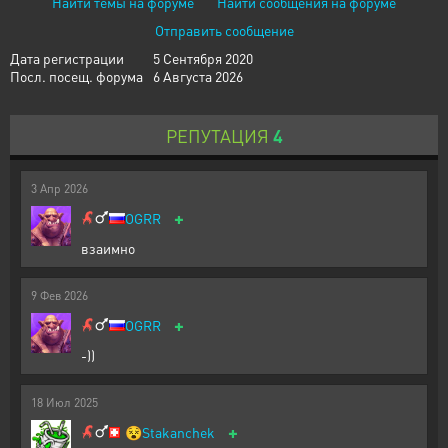
Найти темы на форуме
Найти сообщения на форуме
Отправить сообщение
Дата регистрации
5 Сентября 2020
Посл. посещ. форума
6 Августа 2026
РЕПУТАЦИЯ
4
3
Апр
2026
+
OGRR
взаимно
9
Фев
2026
+
OGRR
-))
18
Июл
2025
+
😵
Stakanchek