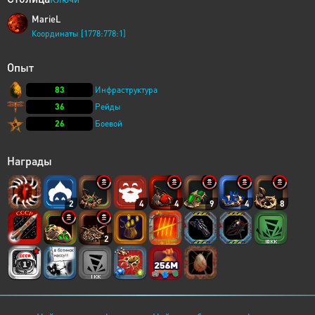
MarieL
Координаты [1778:778:1]
Опыт
83
Инфраструктура
36
Рейды
26
Боевой
Награды
2
4
4
9
4
8
2