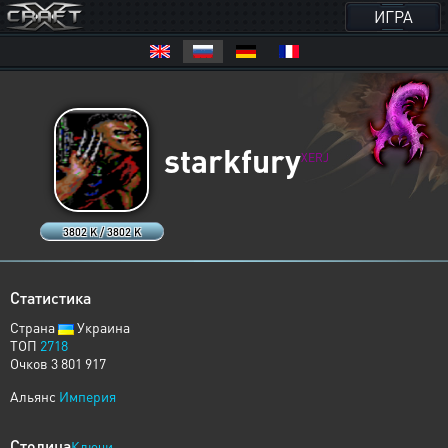
ИГРА
starkfury
XERJ
3802 K / 3802 K
Статистика
Страна
Украина
ТОП
2718
Очков 3 801 917
Альянс
Империя
Столица
Ключи