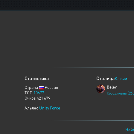
Статистика
Столица
Ключи
Страна
Россия
Belev
ТОП
10677
Координаты [265
Очков 421 679
Альянс
Unity Force
Найт