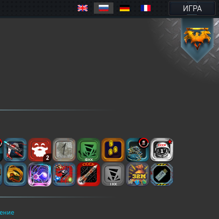
ИГРА
2
2
ение