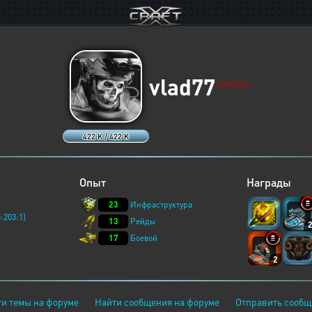
vlad77
HUMANS
422 K / 422 K
Опыт
Награды
23
Инфраструктура
:203:1]
13
Рейды
17
Боевой
2
и темы на форуме
Найти сообщения на форуме
Отправить сообщ