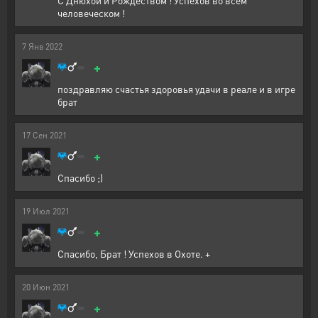
С Днюхой и Рождеством ! Успехов во всем
человеческом !
7
Янв
2022
+
поздравляю счастья здоровья удачи в реале и в игре
брат
17
Сен
2021
+
Спасибо ;)
19
Июл
2021
+
Спасибо, Брат ! Успехов в Охоте. +
20
Июн
2021
+