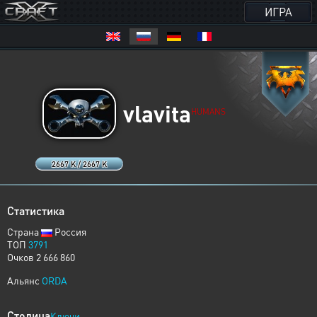
ИГРА
vlavita
HUMANS
2667 K / 2667 K
Статистика
Страна
Россия
ТОП
3791
Очков 2 666 860
Альянс
ORDA
Столица
Ключи