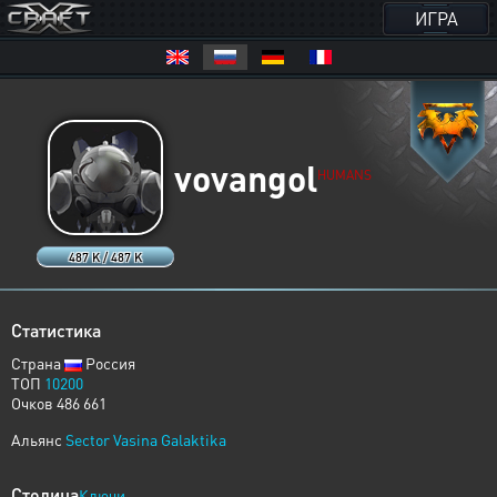
ИГРА
vovangol
HUMANS
487 K / 487 K
Статистика
Страна
Россия
ТОП
10200
Очков 486 661
Альянс
Sector Vasina Galaktika
Столица
Ключи