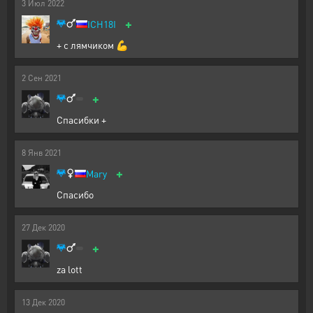
3
Июл
2022
+
ICH18I
+ с лямчиком 💪
2
Сен
2021
+
Спасибки +
8
Янв
2021
+
Mary
Спасибо
27
Дек
2020
+
za lott
13
Дек
2020