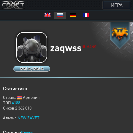
ИГРА
zaqwss
HUMANS
2362 K / 2362 K
Статистика
Страна
Армения
ТОП
4188
Очков 2 362 010
Альянс
NEW ZAVET
Столица
Ключи