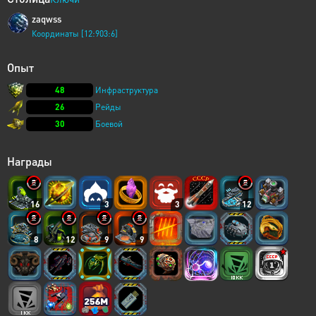
zaqwss
Координаты [12:903:6]
Опыт
48
Инфраструктура
26
Рейды
30
Боевой
Награды
16
3
3
12
8
12
9
9